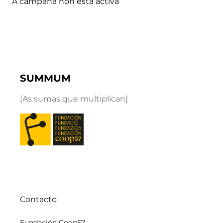
A campaña non está activa
SUMMUM
[As sumas que multiplican]
Contacto
Fundación Coop57