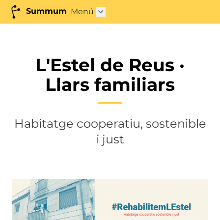
Summum
Menú
Abrir submenú"
L'Estel de Reus ·
Llars familiars
Habitatge cooperatiu, sostenible
i just