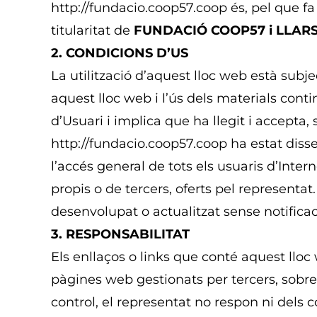
http://fundacio.coop57.coop és, pel que f
titularitat de
FUNDACIÓ COOP57 i LLARS
2. CONDICIONS D’US
La utilització d’aquest lloc web està subje
aquest lloc web i l’ús dels materials conti
d’Usuari i implica que ha llegit i accepta
http://fundacio.coop57.coop ha estat dis
l’accés general de tots els usuaris d’Intern
propis o de tercers, oferts pel representat
desenvolupat o actualitzat sense notificac
3. RESPONSABILITAT
Els enllaços o links que conté aquest lloc 
pàgines web gestionats per tercers, sobre
control, el representat no respon ni dels co