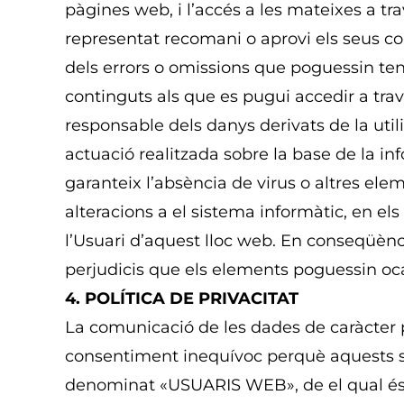
pàgines web, i l’accés a les mateixes a t
representat recomani o aprovi els seus co
dels errors o omissions que poguessin teni
continguts als que es pugui accedir a trav
responsable dels danys derivats de la util
actuació realitzada sobre la base de la inf
garanteix l’absència de virus o altres el
alteracions a el sistema informàtic, en el
l’Usuari d’aquest lloc web. En conseqüènci
perjudicis que els elements poguessin ocas
4. POLÍTICA DE PRIVACITAT
La comunicació de les dades de caràcter 
consentiment inequívoc perquè aquests si
denominat «USUARIS WEB», de el qual és r