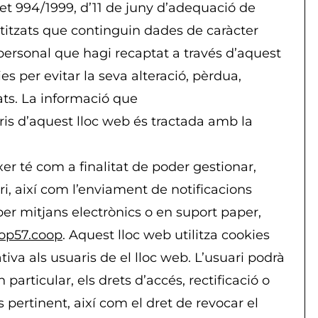
et 994/1999, d’11 de juny d’adequació de
titzats que continguin dades de caràcter
personal que hagi recaptat a través d’aquest
s per evitar la seva alteració, pèrdua,
ats. La informació que
ris d’aquest lloc web és tractada amb la
xer té com a finalitat de poder gestionar,
ari, així com l’enviament de notificacions
 per mitjans electrònics o en suport paper,
oop57.coop
. Aquest lloc web utilitza cookies
iva als usuaris de el lloc web. L’usuari podrà
n particular, els drets d’accés, rectificació o
s pertinent, així com el dret de revocar el