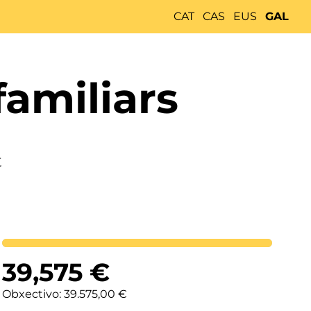
CAT
CAS
EUS
GAL
familiars
t
Lortutakoa
39,575
€
Obxectivo: 39.575,00 €