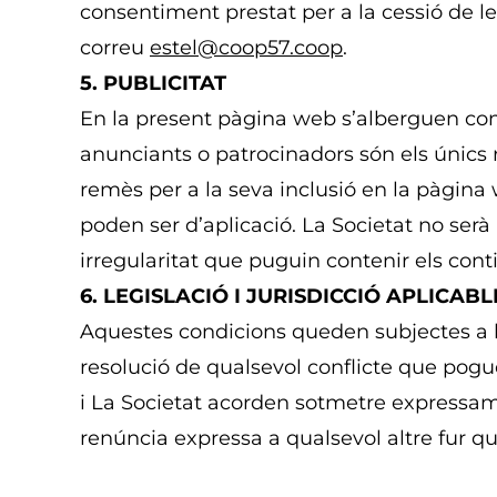
consentiment prestat per a la cessió de l
correu
estel@coop57.coop
.
5. PUBLICITAT
En la present pàgina web s’alberguen conti
anunciants o patrocinadors són els únics 
remès per a la seva inclusió en la pàgina
poden ser d’aplicació. La Societat no serà
irregularitat que puguin contenir els cont
6. LEGISLACIÓ I JURISDICCIÓ APLICABL
Aquestes condicions queden subjectes a l
resolució de qualsevol conflicte que pogué
i La Societat acorden sotmetre expressamen
renúncia expressa a qualsevol altre fur 