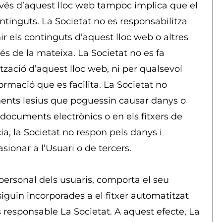
ravés d’aquest lloc web tampoc implica que el
ntinguts. La Societat no es responsabilitza
r els continguts d’aquest lloc web o altres
és de la mateixa. La Societat no es fa
ització d’aquest lloc web, ni per qualsevol
ormació que es facilita. La Societat no
ements lesius que poguessin causar danys o
s documents electrònics o en els fitxers de
a, la Societat no respon pels danys i
ionar a l’Usuari o de tercers.
personal dels usuaris, comporta el seu
guin incorporades a el fitxer automatitzat
esponsable La Societat. A aquest efecte, La