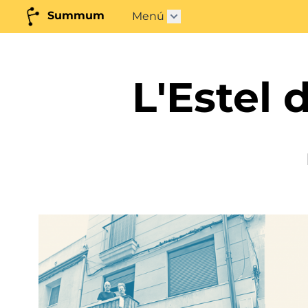
Summum
Menú
Abrir submenú"
L'Estel 