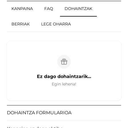
KANPAINA
FAQ
DOHAINTZAK
BERRIAK
LEGE OHARRA
Ez dago dohaintzarik...
Egin lehena!
DOHAINTZA FORMULARIOA