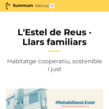
Summum
Menua
Azpimenua ireki"
L'Estel de Reus ·
Llars familiars
Habitatge cooperatiu, sostenible
i just