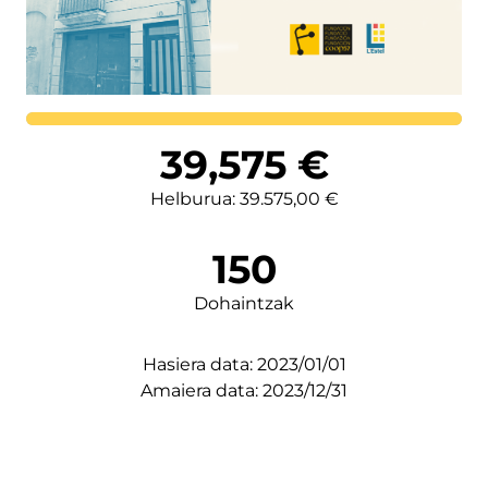
Lortutakoa
39,575
€
Helburua: 39.575,00 €
150
Dohaintzak
Hasiera data: 2023/01/01
Amaiera data: 2023/12/31