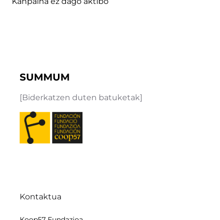
Kanpaina ez dago aktibo
SUMMUM
[Biderkatzen duten batuketak]
Kontaktua
Koop57 Fundazioa