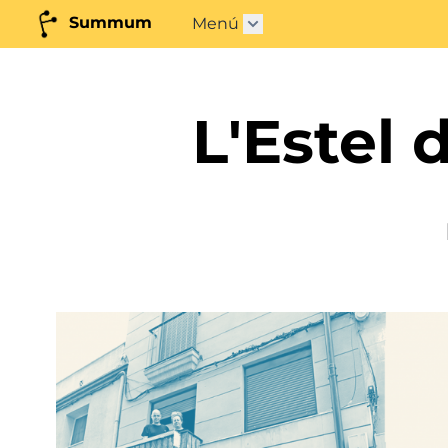
Summum
Menú
Abrir submenú"
L'Estel 