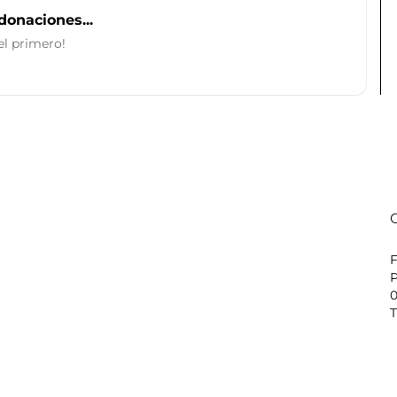
donaciones...
el primero!
P
0
T