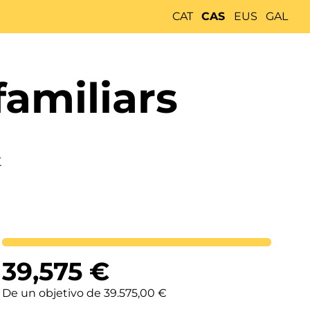
CAT
CAS
EUS
GAL
familiars
t
Lortutakoa
39,575
€
De un objetivo de 39.575,00 €