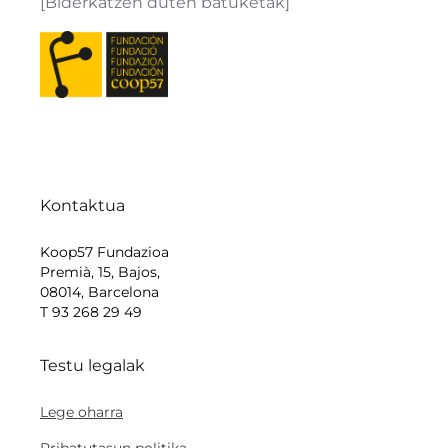
[Biderkatzen duten batuketak]
Kontaktua
Koop57 Fundazioa
Premià, 15, Bajos,
08014, Barcelona
T 93 268 29 49
Testu legalak
Lege oharra
Pribatutasun politika