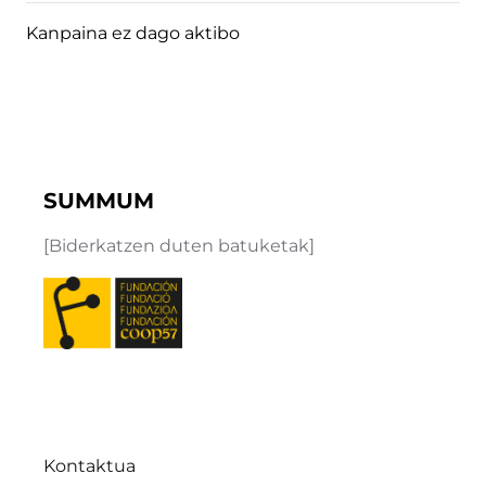
Kanpaina ez dago aktibo
SUMMUM
[Biderkatzen duten batuketak]
Kontaktua