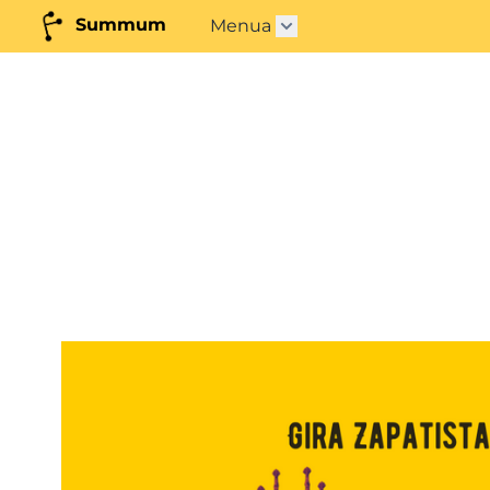
Summum
Menua
Azpimenua ireki"