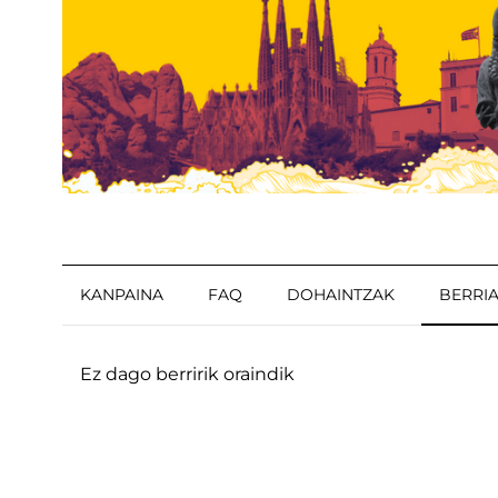
KANPAINA
FAQ
DOHAINTZAK
BERRI
Ez dago berririk oraindik