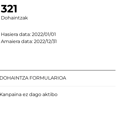
321
Dohaintzak
Hasiera data: 2022/01/01
Amaiera data: 2022/12/31
DOHAINTZA FORMULARIOA
Kanpaina ez dago aktibo