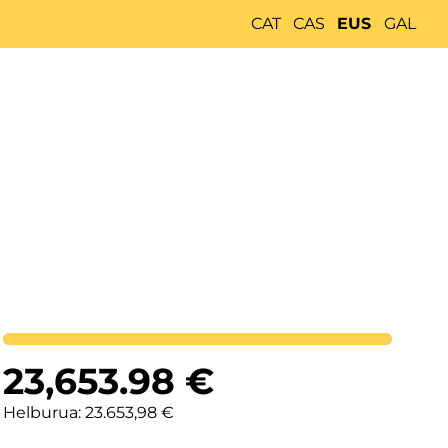
CAT
CAS
EUS
GAL
Lortutakoa
23,653.98
€
Helburua: 23.653,98 €