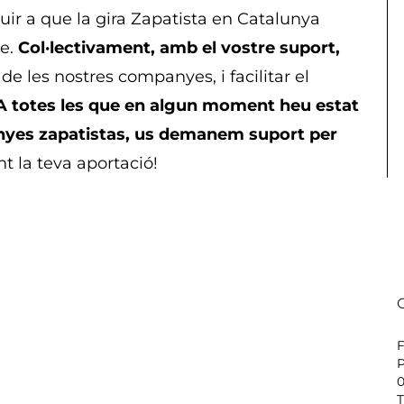
ir a que la gira Zapatista en Catalunya
le.
Col·lectivament, amb el vostre suport,
e les nostres companyes, i facilitar el
A totes les que en algun moment heu estat
anyes zapatistas, us demanem suport per
t la teva aportació!
P
0
T