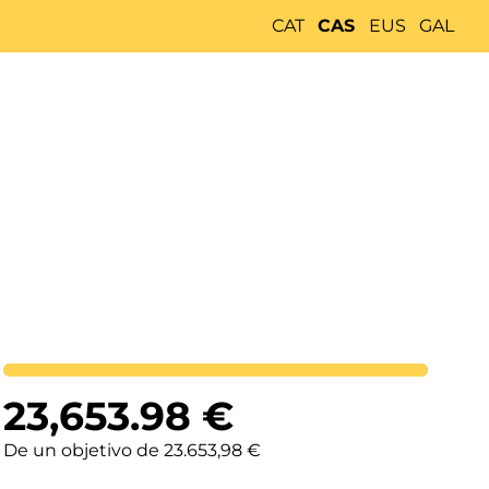
CAT
CAS
EUS
GAL
Lortutakoa
23,653.98
€
De un objetivo de 23.653,98 €