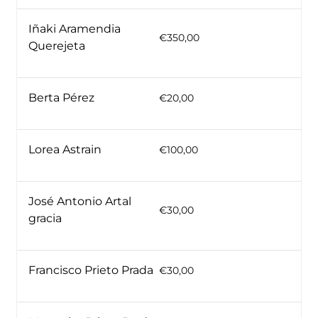
Iñaki Aramendia
€350,00
Querejeta
Berta Pérez
€20,00
Lorea Astrain
€100,00
José Antonio Artal
€30,00
gracia
Francisco Prieto Prada
€30,00