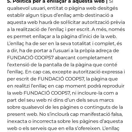
5. Política per a enllaçar a aquesta web |
Si
qualsevol usuari, entitat o pàgina web desitgés
establir algun tipus d’enllaç amb destinació a
aquesta web haurà de sol·licitar autorització prèvia
a la realització de l’enllaç i per escrit. A més, només
es permet enllaçar a la pàgina d’inici de la web.
L’enllaç ha de ser en la seva totalitat i complet, és
a dir, ha de portar a l’usuari a la pròpia adreça de
FUNDACIÓ COOP57 abarcant completament
l’extensió de la pantalla de la pàgina que conté
l’enllaç. En cap cas, excepte autorització expressa i
per escrit de FUNDACIÓ COOP57, la pàgina que
en realitzi l’enllaç en cap moment podrà reproduir
la web FUNDACIÓ COOP57, ni incloure-la com a
part del seu web ni dins d’un dels seus marcs
sobre qualsevol de les pàgines o continguts de la
present web. No s’inclourà cap manifestació falsa,
inexacta o incorrecta sobre les pàgines d’aquesta
web o els serveis que en ella s’ofereixen. L’enllaç