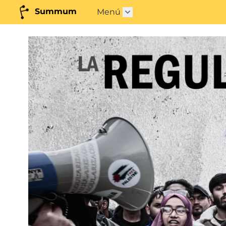
Summum
Menú
Abrir submenú"