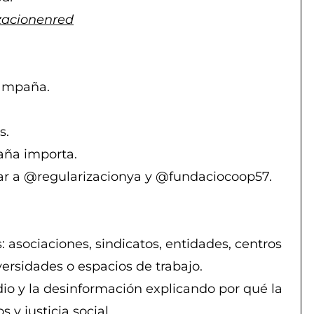
zacionenred
campaña.
s.
aña importa.
ar a @regularizacionya y @fundaciocoop57.
: asociaciones, sindicatos, entidades, centros
versidades o espacios de trabajo.
io y la desinformación explicando por qué la
 y justicia social.