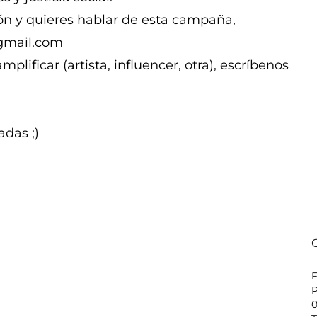
ón y quieres hablar de esta campaña,
@gmail.com
lificar (artista, influencer, otra), escríbenos
adas ;)
P
0