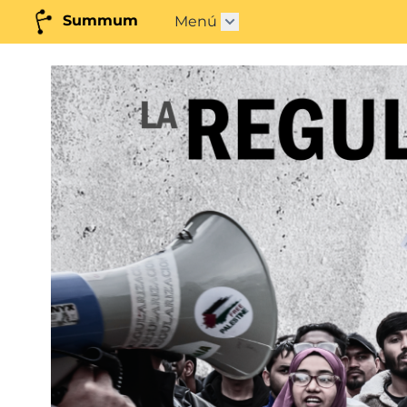
Summum
Menú
Abrir submenú"