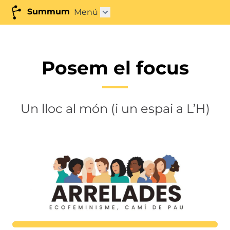
Summum
Menú
Abrir submenú"
Posem el focus
Un lloc al món (i un espai a L’H)
Lortutakoa