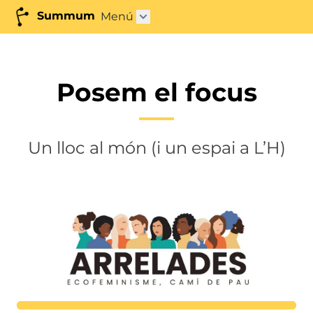
Summum
Menú
Abrir submenú"
Posem el focus
Un lloc al món (i un espai a L’H)
Lortutakoa