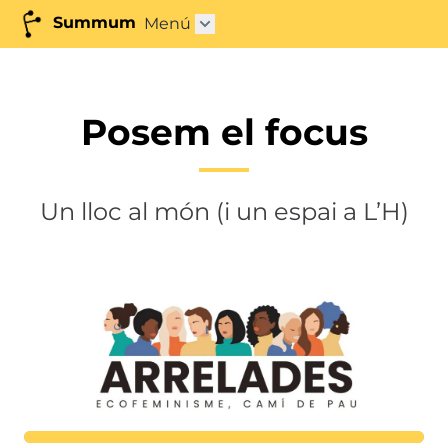
Summum
Menú
Obrir submenú"
Posem el focus
Un lloc al món (i un espai a L’H)
Lortutakoa