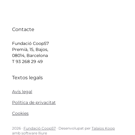
Contacte
Fundació Coop57
Premià, 15, Bajos,
08014, Barcelona
T 93 268 29 49
Textos legals
Avís legal
Política de privacitat
Cookies
2026 ·
Fundació Coop57
· Desenvolupat per
Talaios Koop
amb software lliure