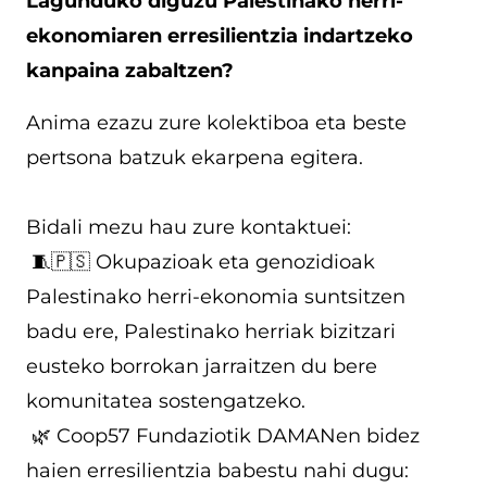
Lagunduko diguzu Palestinako herri-
ekonomiaren erresilientzia indartzeko
kanpaina zabaltzen?
Anima ezazu zure kolektiboa eta beste
pertsona batzuk ekarpena egitera.
Bidali mezu hau zure kontaktuei:
🧵🇵🇸 Okupazioak eta genozidioak
Palestinako herri-ekonomia suntsitzen
badu ere, Palestinako herriak bizitzari
eusteko borrokan jarraitzen du bere
komunitatea sostengatzeko.
🌿 Coop57 Fundaziotik DAMANen bidez
haien erresilientzia babestu nahi dugu: