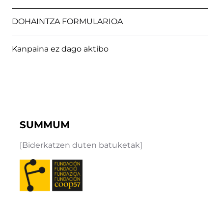
DOHAINTZA FORMULARIOA
Kanpaina ez dago aktibo
SUMMUM
[Biderkatzen duten batuketak]