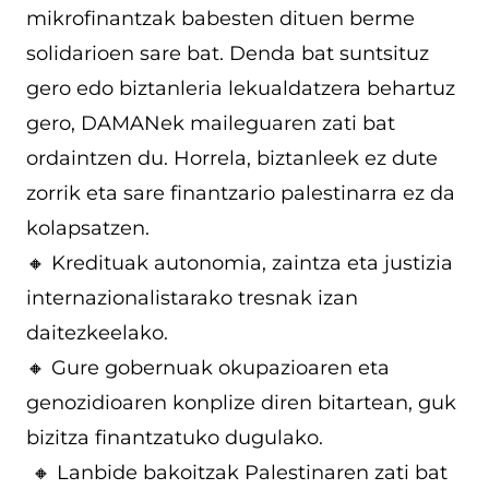
mikrofinantzak babesten dituen berme
solidarioen sare bat. Denda bat suntsituz
gero edo biztanleria lekualdatzera behartuz
gero, DAMANek maileguaren zati bat
ordaintzen du. Horrela, biztanleek ez dute
zorrik eta sare finantzario palestinarra ez da
kolapsatzen.
🔸 Kredituak autonomia, zaintza eta justizia
internazionalistarako tresnak izan
daitezkeelako.
🔸 Gure gobernuak okupazioaren eta
genozidioaren konplize diren bitartean, guk
bizitza finantzatuko dugulako.
🔸 Lanbide bakoitzak Palestinaren zati bat