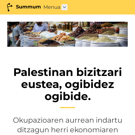
Summum
Menua
Azpimenua ireki"
Palestinan bizitzari
eustea, ogibidez
ogibide.
Okupazioaren aurrean indartu
ditzagun herri ekonomiaren