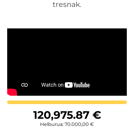
tresnak.
Lortutakoa
120,975.87
€
Helburua: 70.000,00 €