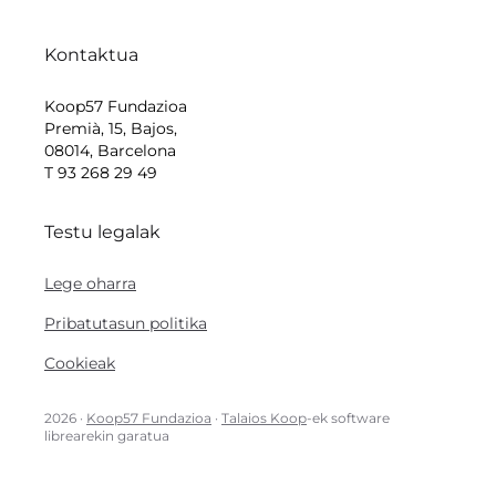
Kontaktua
Koop57 Fundazioa
Premià, 15, Bajos,
08014, Barcelona
T 93 268 29 49
Testu legalak
Lege oharra
Pribatutasun politika
Cookieak
2026 ·
Koop57 Fundazioa
·
Talaios Koop
-ek software
librearekin garatua