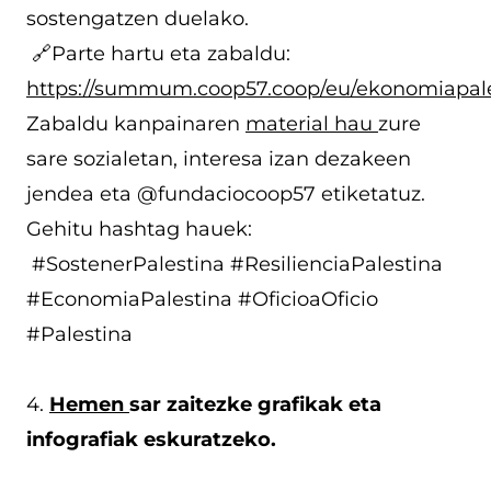
sostengatzen duelako.
🔗Parte hartu eta zabaldu:
https://summum.coop57.coop/eu/ekonomiapal
Zabaldu
kanpainaren
material hau
zure
sare sozialetan, interesa izan dezakeen
jendea eta @fundaciocoop57 etiketatuz.
Gehitu hashtag hauek:
#SostenerPalestina #ResilienciaPalestina
#EconomiaPalestina #OficioaOficio
#Palestina
4.
Hemen
sar zaitezke grafikak eta
infografiak eskuratzeko.