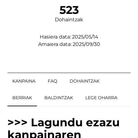
523
Dohaintzak
Hasiera data: 2025/05/14
Amaiera data: 2025/09/30
KANPAINA
FAQ
DOHAINTZAK
BERRIAK
BALDINTZAK
LEGE OHARRA
>>> Lagundu ezazu
kanpainaren