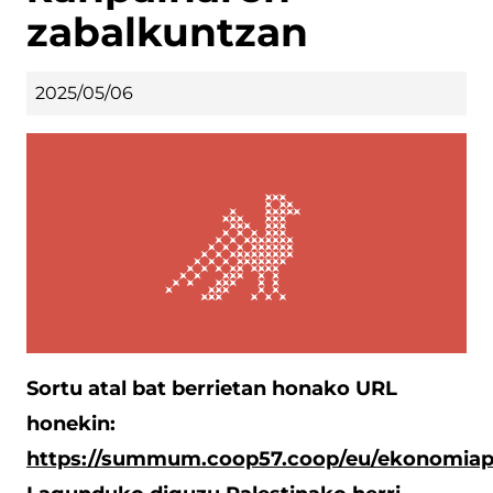
zabalkuntzan
2025/05/06
Sortu atal bat berrietan honako URL
honekin:
https://summum.coop57.coop/eu/ekonomiapal