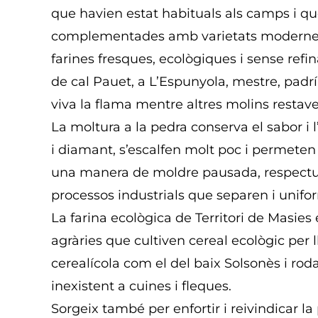
que havien estat habituals als camps i q
complementades amb varietats modernes s
farines fresques, ecològiques i sense re
de cal Pauet, a L’Espunyola, mestre, padr
viva la flama mentre altres molins restave
La moltura a la pedra conserva el sabor i l
i diamant, s’escalfen molt poc i permeten 
una manera de moldre pausada, respectuos
processos industrials que separen i unifor
La farina ecològica de Territori de Masies 
agràries que cultiven cereal ecològic per l
cerealícola com el del baix Solsonès i rod
inexistent a cuines i fleques.
Sorgeix també per enfortir i reivindicar 