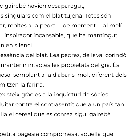
ue gairebé havien desaparegut,
ingulars com el blat tujena. Totes són
finar, moltes a la pedra —de moment— al molí
í i inspirador incansable, que ha mantingut
n en silenci.
’essència del blat. Les pedres, de lava, corindó
mantenir intactes les propietats del gra. És
a, semblant a la d’abans, molt diferent dels
mitzen la farina.
existeix gràcies a la inquietud de sòcies
luitar contra el contrasentit que a un país tan
alia el cereal que es conrea sigui gairebé
la petita pagesia compromesa, aquella que