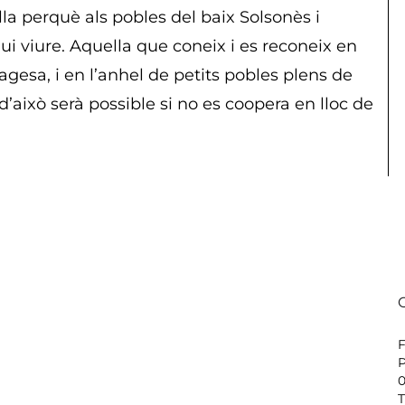
alla perquè als pobles del baix Solsonès i
ugui viure. Aquella que coneix i es reconeix en
agesa, i en l’anhel de petits pobles plens de
 d’això serà possible si no es coopera en lloc de
P
0
T