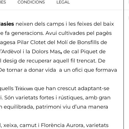
IES
CONDICIONS
LEGAL
Masies
neixen dels camps i les feixes del baix
 de fa generacions. Avui cultivades pel pagès
agesa Pilar Clotet del Molí de Bonsfills de
’Ardèvol i la Dolors Mas
,
de cal Piquet de
 desig de recuperar aquell fil trencat. De
 De tornar a donar vida
a un ofici que formava
quells
que han crescut adaptant-se
Triticum
ri. Són varietats fortes i rústiques, amb gran
en equilibrada, patrimoni viu d’una manera
 xeixa, camut i Florència Aurora, varietats