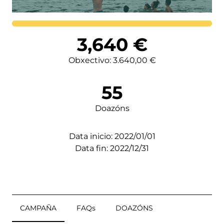
Lortutakoa
3,640
€
Obxectivo: 3.640,00 €
55
Doazóns
Data inicio: 2022/01/01
Data fin: 2022/12/31
CAMPAÑA
FAQs
DOAZÓNS