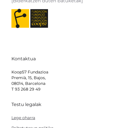
[Biderkatzen duten batuketak]
Kontaktua
Koop57 Fundazioa
Premià, 15, Bajos,
08014, Barcelona
T 93 268 29 49
Testu legalak
Lege oharra
Pribatutasun politika