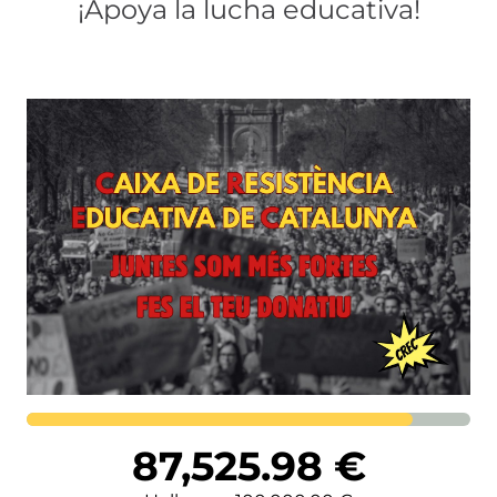
¡Apoya la lucha educativa!
Lortutakoa
87,525.98
€