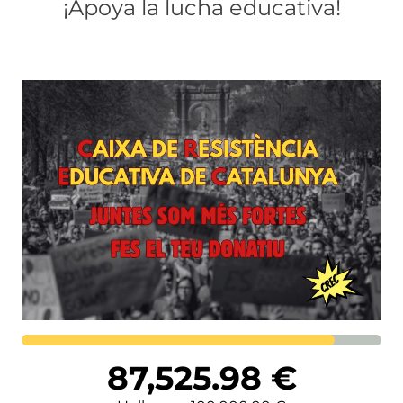
¡Apoya la lucha educativa!
Lortutakoa
87,525.98
€