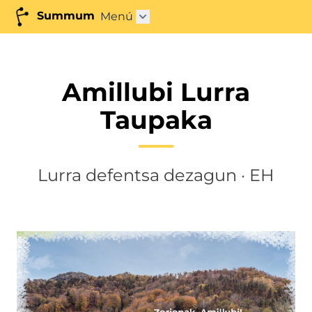
Summum
Menú
Obrir submenú"
Amillubi Lurra
Taupaka
Lurra defentsa dezagun · EH