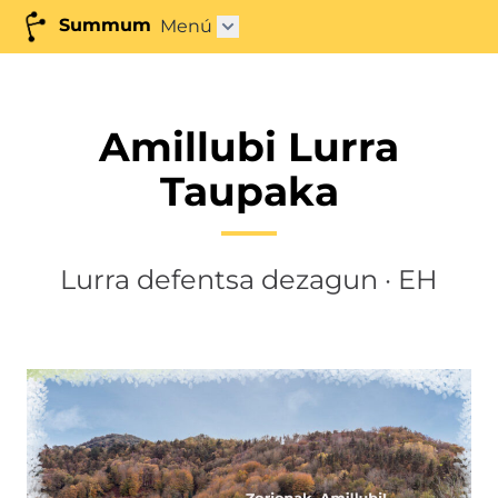
Summum
Menú
Abrir submenú"
Amillubi Lurra
Taupaka
Lurra defentsa dezagun · EH