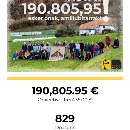
Lortutakoa
190,805.95
€
Obxectivo: 145.435,00 €
829
Doazóns