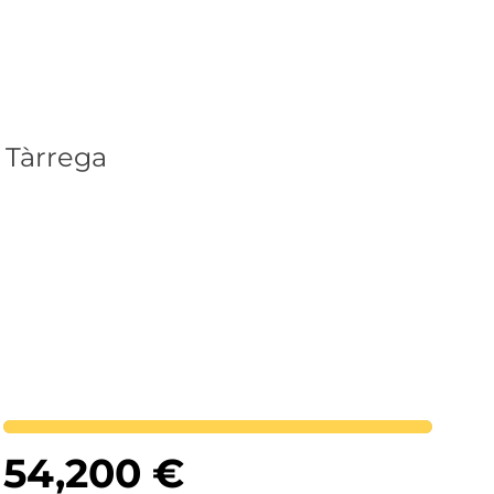
 Tàrrega
Lortutakoa
54,200
€