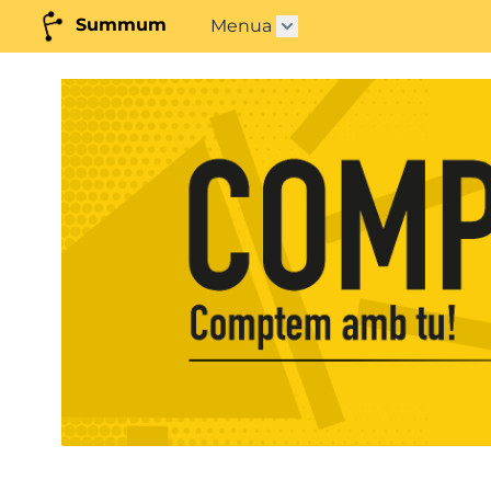
Summum
Menua
Azpimenua ireki"