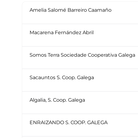
Amelia Salomé Barreiro Caamaño
Macarena Fernández Abril
Somos Terra Sociedade Cooperativa Galega
Sacauntos S. Coop. Galega
Algalia, S. Coop. Galega
ENRAIZANDO S. COOP. GALEGA