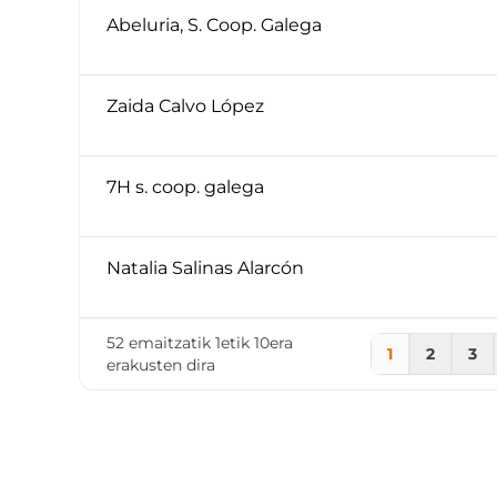
Abeluria, S. Coop. Galega
Zaida Calvo López
7H s. coop. galega
Natalia Salinas Alarcón
52 emaitzatik 1etik 10era
1
2
3
erakusten dira