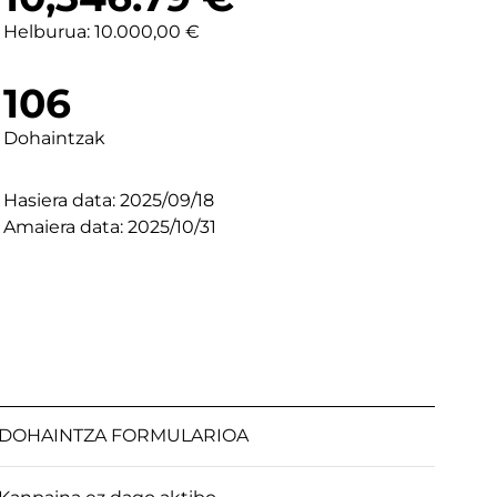
Helburua: 10.000,00 €
106
Dohaintzak
Hasiera data: 2025/09/18
Amaiera data: 2025/10/31
DOHAINTZA FORMULARIOA