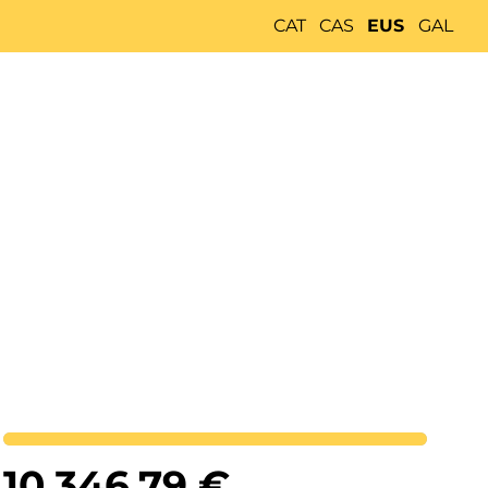
CAT
CAS
EUS
GAL
Lortutakoa
10,346.79
€