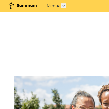
Summum
Menua
Azpimenua ireki"