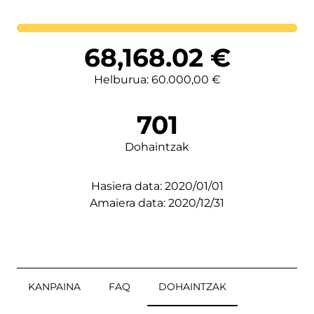
Lortutakoa
68,168.02
€
Helburua: 60.000,00 €
701
Dohaintzak
Hasiera data: 2020/01/01
Amaiera data: 2020/12/31
KANPAINA
FAQ
DOHAINTZAK