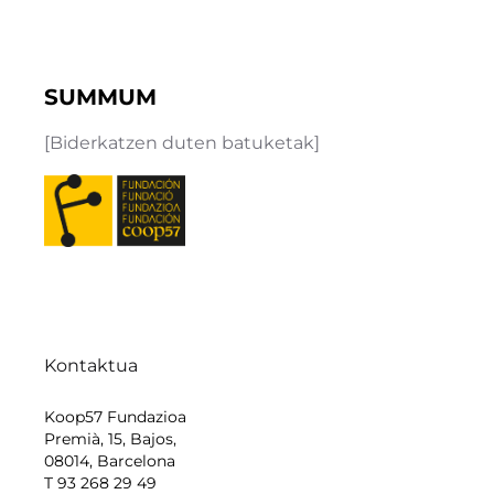
SUMMUM
[Biderkatzen duten batuketak]
Kontaktua
Koop57 Fundazioa
Premià, 15, Bajos,
08014, Barcelona
T 93 268 29 49