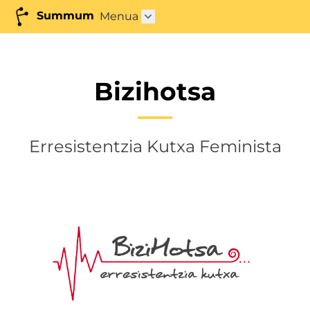
Summum
Menua
Azpimenua ireki"
Bizihotsa
Erresistentzia Kutxa Feminista