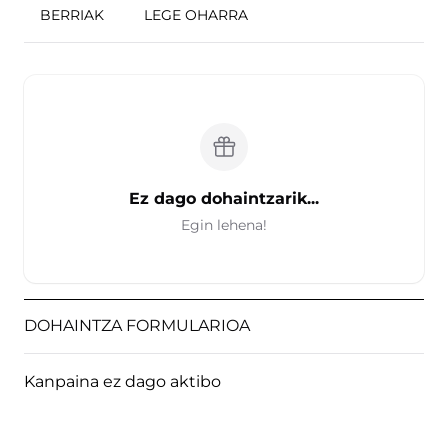
BERRIAK
LEGE OHARRA
Ez dago dohaintzarik...
Egin lehena!
DOHAINTZA FORMULARIOA
Kanpaina ez dago aktibo