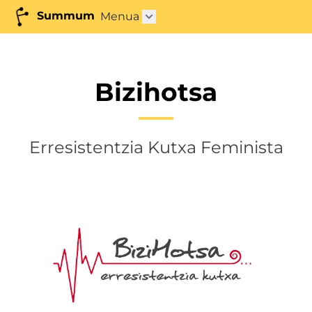
Summum
Menua
Azpimenua ireki"
Bizihotsa
Erresistentzia Kutxa Feminista