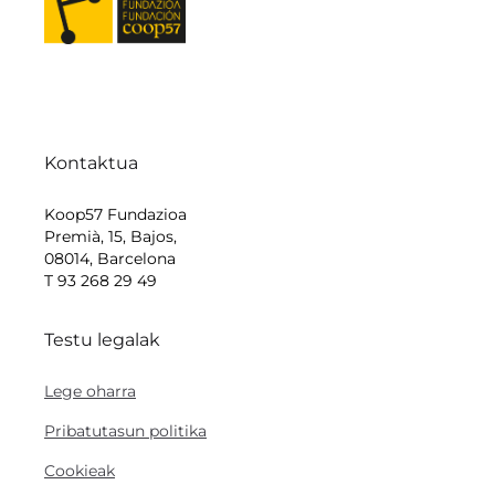
Kontaktua
Koop57 Fundazioa
Premià, 15, Bajos,
08014, Barcelona
T 93 268 29 49
Testu legalak
Lege oharra
Pribatutasun politika
Cookieak