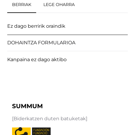
BERRIAK
LEGE OHARRA
Ez dago berririk oraindik
DOHAINTZA FORMULARIOA
Kanpaina ez dago aktibo
SUMMUM
[Biderkatzen duten batuketak]