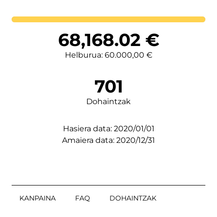
Lortutakoa
68,168.02
€
Helburua: 60.000,00 €
701
Dohaintzak
Hasiera data: 2020/01/01
Amaiera data: 2020/12/31
KANPAINA
FAQ
DOHAINTZAK