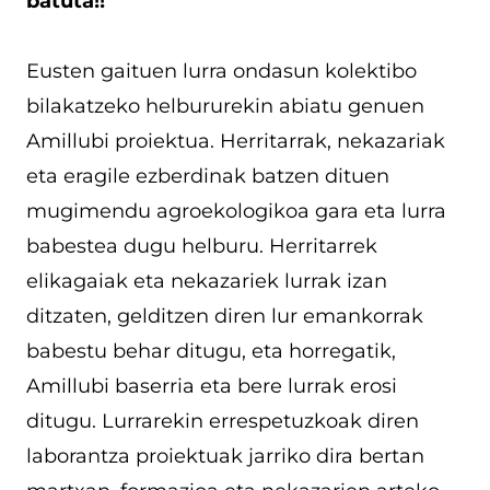
batuta!!
Eusten gaituen lurra ondasun kolektibo
bilakatzeko helbururekin abiatu genuen
Amillubi proiektua. Herritarrak, nekazariak
eta eragile ezberdinak batzen dituen
mugimendu agroekologikoa gara eta lurra
babestea dugu helburu. Herritarrek
elikagaiak eta nekazariek lurrak izan
ditzaten, gelditzen diren lur emankorrak
babestu behar ditugu, eta horregatik,
Amillubi baserria eta bere lurrak erosi
ditugu. Lurrarekin errespetuzkoak diren
laborantza proiektuak jarriko dira bertan