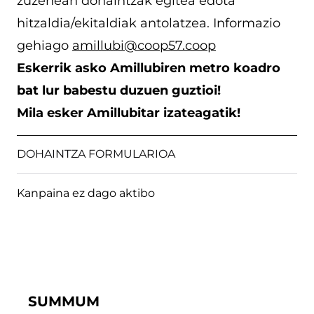
zuzenean dohaintzak egitea edota
hitzaldia/ekitaldiak antolatzea. Informazio
gehiago
amillubi@coop57.coop
Eskerrik asko Amillubiren metro koadro
bat lur babestu duzuen guztioi!
Mila esker Amillubitar izateagatik!
DOHAINTZA FORMULARIOA
Kanpaina ez dago aktibo
SUMMUM