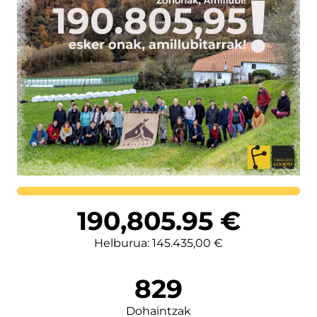
Lortutakoa
190,805.95
€
Helburua: 145.435,00 €
829
Dohaintzak