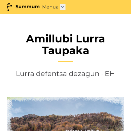
Summum
Menua
Azpimenua ireki"
Amillubi Lurra
Taupaka
Lurra defentsa dezagun · EH