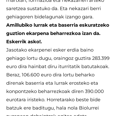
martxan, formazioa eta nekazarien arteko
saretzea sustatuko da. Eta nekazari berri
gehiagoren bidelagunak izango gara.
Amillubiko lurrak eta baserria eskuratzeko
guztion ekarpena beharrezkoa izan da.
Eskerrik asko!.
Jasotako ekarpenei esker erdia baino
gehiago lortu dugu, oraingoz guztira 283.399
euro dira hainbat diru iturritatik batutakoak.
Beraz, 106.600 euro dira lortu beharko
direnak baserria eta lurrak erosteko eta
konpontzeko beharrezkoak diren 390.000
eurotara iristeko. Horretarako beste bide
batzuk ere baditugu, hala nola Biolurrei