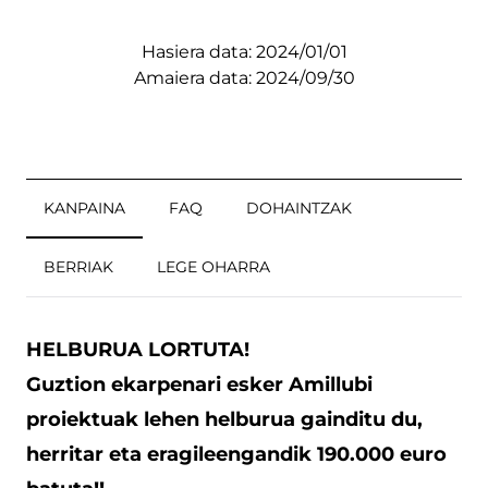
Hasiera data: 2024/01/01
Amaiera data: 2024/09/30
KANPAINA
FAQ
DOHAINTZAK
BERRIAK
LEGE OHARRA
HELBURUA LORTUTA!
Guztion ekarpenari esker Amillubi
proiektuak lehen helburua gainditu du,
herritar eta eragileengandik 190.000 euro