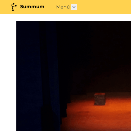
Summum
Menú
Abrir submenú"