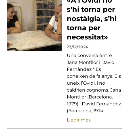
«A l’Ovidi no
s’hi torna per
nostàlgia, s’hi
torna per
necessitat»
23/12/2024
Una conversa entre
Jana Montllor i David
Fernàndez * Es
coneixen de fa anys. Els
uneix l’Ovidi, i no
caldrien cognoms. Jana
Montllor (Barcelona,
1979) i David Fernàndez
(Barcelona, 1974,...
Llegir més