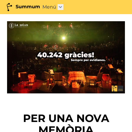
Summum
Menú
Obrir submenú"
PER UNA NOVA
MEMÒRIA