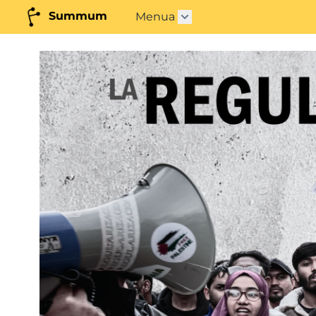
Summum
Menua
Azpimenua ireki"