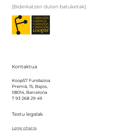
[Biderkatzen duten batuketak]
Kontaktua
Koop57 Fundazioa
Premià, 15, Bajos,
08014, Barcelona
T 93 268 29 49
Testu legalak
Lege oharra