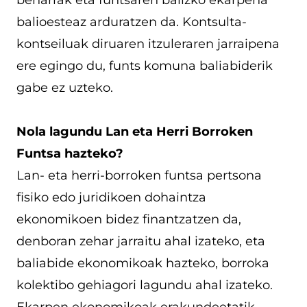
balioesteaz arduratzen da. Kontsulta-
kontseiluak diruaren itzuleraren jarraipena
ere egingo du, funts komuna baliabiderik
gabe ez uzteko.
Nola lagundu Lan eta Herri Borroken
Funtsa hazteko?
Lan- eta herri-borroken funtsa pertsona
fisiko edo juridikoen dohaintza
ekonomikoen bidez finantzatzen da,
denboran zehar jarraitu ahal izateko, eta
baliabide ekonomikoak hazteko, borroka
kolektibo gehiagori lagundu ahal izateko.
Ekarpen ekonomikoak erakundeetatik,