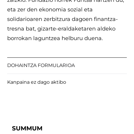
eta zer den ekonomia sozial eta
solidarioaren zerbitzura dagoen finantza-
tresna bat, gizarte-eraldaketaren aldeko
borrokan laguntzea helburu duena.
DOHAINTZA FORMULARIOA
Kanpaina ez dago aktibo
SUMMUM