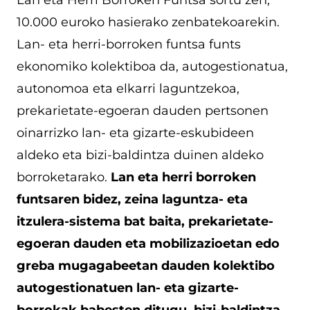
10.000 euroko hasierako zenbatekoarekin.
Lan- eta herri-borroken funtsa funts
ekonomiko kolektiboa da, autogestionatua,
autonomoa eta elkarri laguntzekoa,
prekarietate-egoeran dauden pertsonen
oinarrizko lan- eta gizarte-eskubideen
aldeko eta bizi-baldintza duinen aldeko
borroketarako.
Lan eta herri borroken
funtsaren bidez, zeina laguntza- eta
itzulera-sistema bat baita, prekarietate-
egoeran dauden eta mobilizazioetan edo
greba mugagabeetan dauden kolektibo
autogestionatuen lan- eta gizarte-
borrokak babesten ditugu, bizi-baldintza