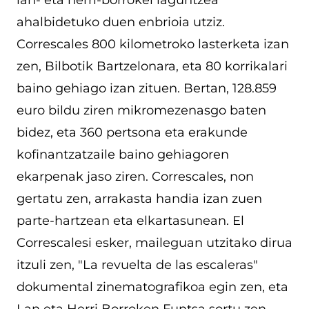
ahalbidetuko duen enbrioia utziz.
Correscales 800 kilometroko lasterketa izan
zen, Bilbotik Bartzelonara, eta 80 korrikalari
baino gehiago izan zituen. Bertan, 128.859
euro bildu ziren mikromezenasgo baten
bidez, eta 360 pertsona eta erakunde
kofinantzatzaile baino gehiagoren
ekarpenak jaso ziren. Correscales, non
gertatu zen, arrakasta handia izan zuen
parte-hartzean eta elkartasunean. El
Correscalesi esker, maileguan utzitako dirua
itzuli zen, "La revuelta de las escaleras"
dokumental zinematografikoa egin zen, eta
Lan eta Herri Borroken Funtsa sortu zen,