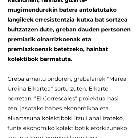
mugimendurekin batera antolatutako
langileek erresistentzia-kutxa bat sortzea
bultzatzen dute, greban dauden pertsonen
premiarik oinarrizkoenak eta
premiazkoenak betetzeko, hainbat
kolektibok bermatuta.
Greba amaitu ondoren, grebalariek "Marea
Urdina Elkartea" sortu zuten. Elkarte
horretan, "El Correscales" proiektua hasi
zen, jasotako babes ekonomikoa eta
elkartasuna kolektiboki itzuli ahal izateko,
funts ekonomiko kolektibotik etorkizuneko
lan- eta herri-borrokei laguntzea