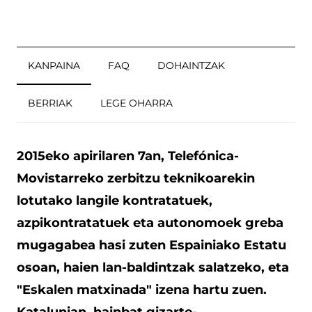
KANPAINA
FAQ
DOHAINTZAK
BERRIAK
LEGE OHARRA
2015eko apirilaren 7an, Telefónica-
Movistarreko zerbitzu teknikoarekin
lotutako langile kontratatuek,
azpikontratatuek eta autonomoek greba
mugagabea hasi zuten Espainiako Estatu
osoan, haien lan-baldintzak salatzeko, eta
"Eskalen matxinada" izena hartu zuen.
Katalunian, hainbat gizarte-