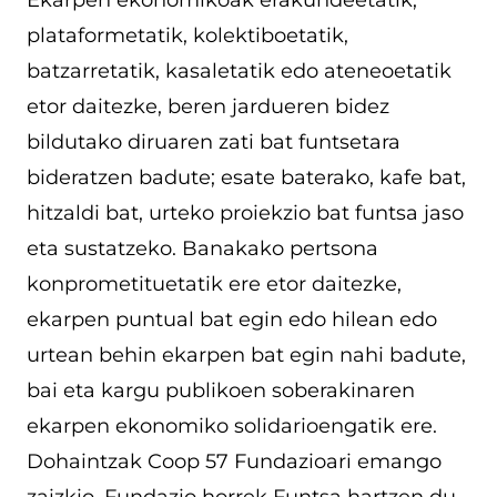
plataformetatik, kolektiboetatik,
batzarretatik, kasaletatik edo ateneoetatik
etor daitezke, beren jardueren bidez
bildutako diruaren zati bat funtsetara
bideratzen badute; esate baterako, kafe bat,
hitzaldi bat, urteko proiekzio bat funtsa jaso
eta sustatzeko. Banakako pertsona
konprometituetatik ere etor daitezke,
ekarpen puntual bat egin edo hilean edo
urtean behin ekarpen bat egin nahi badute,
bai eta kargu publikoen soberakinaren
ekarpen ekonomiko solidarioengatik ere.
Dohaintzak Coop 57 Fundazioari emango
zaizkio. Fundazio horrek Funtsa hartzen du,