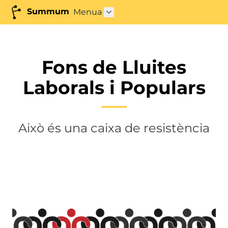
Summum
Menua
Azpimenua ireki"
Fons de Lluites
Laborals i Populars
Això és una caixa de resistència