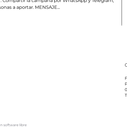
1. Compartir la campaña por WhatsApp y Telegram,
sonas a aportar. MENSAJE...
P
0
T
n software libre