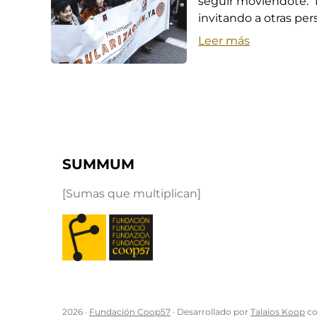
seguir moviéndote. 
invitando a otras per
Leer más
SUMMUM
[Sumas que multiplican]
2026 ·
Fundación Coop57
· Desarrollado por
Talaios Koop
co