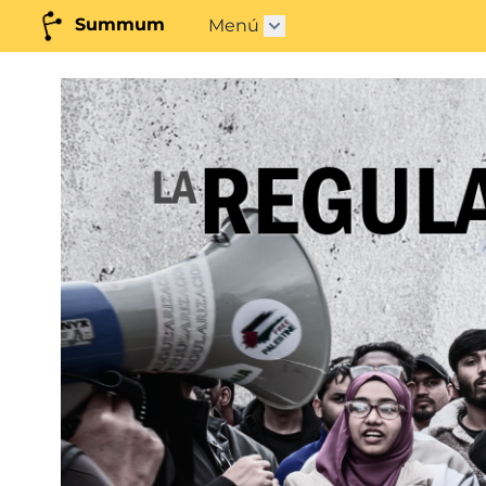
Summum
Menú
Abrir submenú"