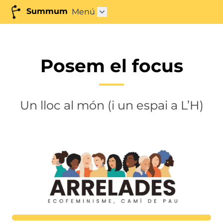
Summum
Menú
Abrir submenú"
Posem el focus
Un lloc al món (i un espai a L’H)
Lortutakoa